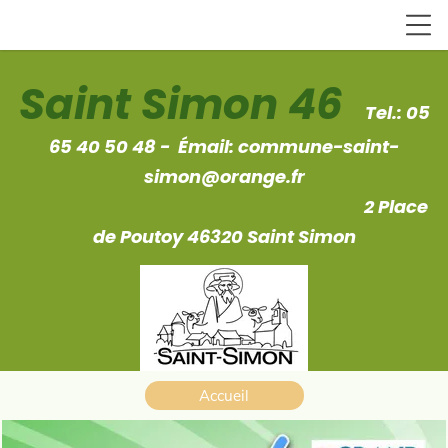
Saint Simon 46
Tel.:
05
65 40 50 48 - Émail
:
commune-saint-
simon@orange.fr
2 Place
de Poutoy 46320 Saint Simon
Accueil