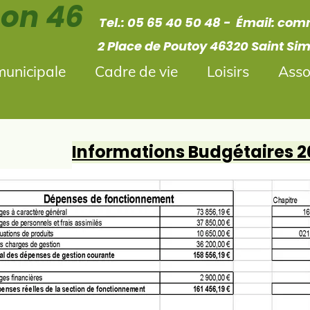
mon 46
Tel.:
05 65 40 50 48 - Émail
:
comm
 Poutoy 46320 Saint Sim
municipale
Cadre de vie
Loisirs
Asso
Informations Budgétaires 2