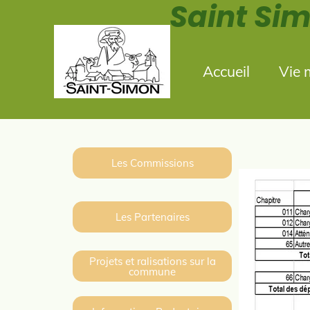
Saint Si
2 Place de
Accueil
Vie 
Les Commissions
Les Partenaires
Projets et ralisations sur la
commune